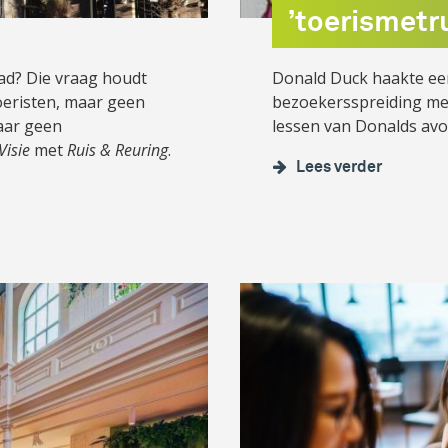
’toerismetr
ad? Die vraag houdt
Donald Duck haakte eer
oeristen, maar geen
bezoekersspreiding me
aar geen
lessen van Donalds avon
Visie
met
Ruis & Reuring
.
Lees verder