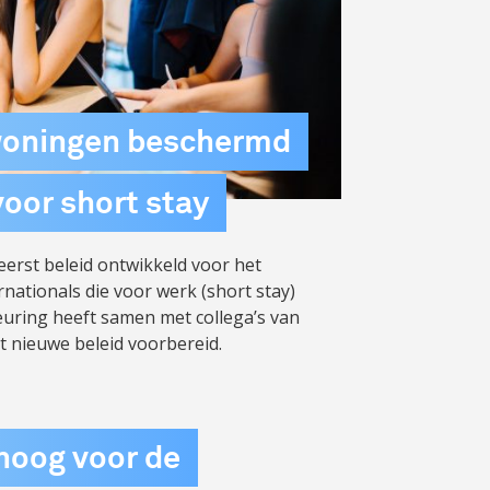
woningen beschermd
voor short stay
eerst beleid ontwikkeld voor het
ternationals die voor werk (short stay)
 Reuring heeft samen met collega’s van
t nieuwe beleid voorbereid.
oog voor de