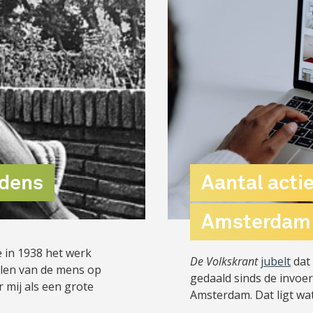
udens
Aantal actie
Amsterdam d
e in 1938 het werk
De Volkskrant
jubelt
dat 
elen van de mens op
gedaald sinds de invoeri
r mij als een grote
Amsterdam. Dat ligt wa