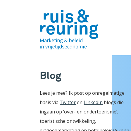
Blog
Lees je mee? Ik post op onregelmatige
basis via
Twitter
en
LinkedIn
blogs die
ingaan op ‘over- en ondertoerisme’,
toeristische ontwikkeling,
erfgoedmarketing en hotelbeleid/Airbnb.