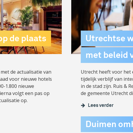
op de plaats
Utrechtse 
met beleid 
met de actualisatie van
Utrecht heeft voor het 
raad voor nieuwe hotels
tijdelijk verblijf van in
00-1.800 nieuwe
in de stad zijn. Ruis &
ierna volgt een pas op
de gemeente Utrecht di
ualisatie op.
Lees verder
Duimen omh