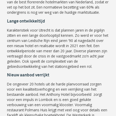
van de best florerende hotelmarkten van Nederland, zodat er
vet op het bot zit. Een normatieve bezetting van 60% als
ondergrens is nog ver weg van de huidige marktsituatie.
Lange ontwikkeltijd
Karakteristiek voor Utrecht is dat plannen jaren in de pijplijn
zitten en een lange doorlooptijd kennen. Zo werd er voor het
centrum van Leidsche Rijn eind jaren ’90 al nagedacht over
een nieuw hotel en realisatie wordt in 2021 een feit. Een
ontwikkelperiode van meer dan 20 jaar. Diverse plannen zijn
vertraagd door de crisis in de vastgoedmarkt zo’n acht jaar
geleden. Ook speelt de complexiteit van de
gebiedsontwikkeling van het stationsgebied een rol.
Nieuw aanbod verrijkt
De ongeveer 20 hotels uit de harde planvoorraad zorgen
voor een kwaliteitsverhoging en een verrijking van het
bestaande aanbod. Het Anthony Hotel bijvoorbeeld zorgt
voor een impuls in Lombok en is een goed gelukte
verbouwing van een voormalig klooster. Voormalig
restaurant Polmans Huis krijgt met veel oog voor details een
facelift als kleinschalig boetiekhotel. De Westerkerk is