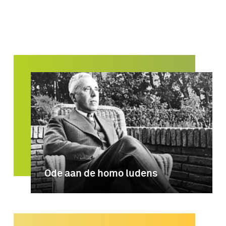
Ode aan de homo ludens