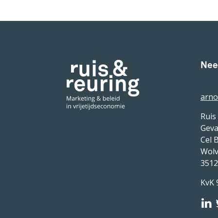
Nee
arno
Ruis
Geva
Cel 
Wolv
351
KvK 