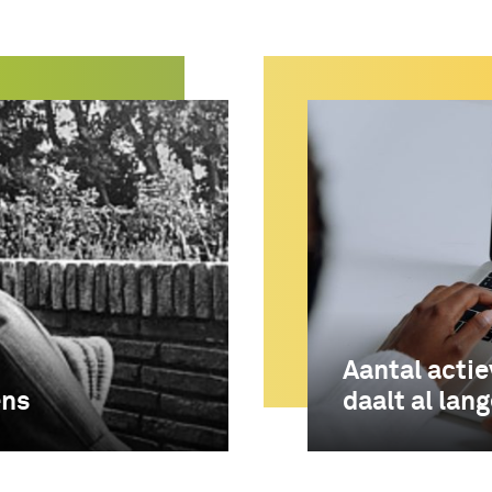
Aantal acti
ens
daalt al lang