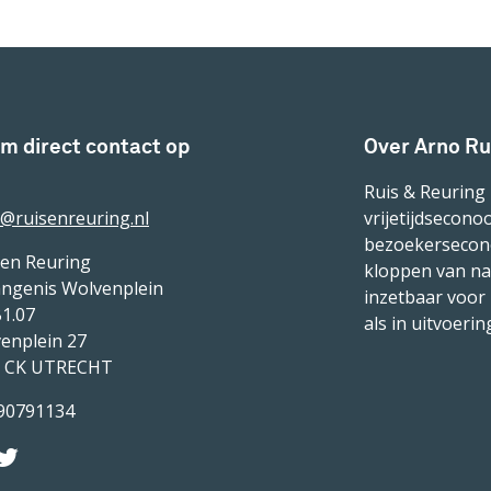
m direct contact op
Over Arno Ru
Ruis & Reuring 
@ruisenreuring.nl
vrijetijdsecono
bezoekerseconom
 en Reuring
kloppen van nat
ngenis Wolvenplein
inzetbaar voor 
B1.07
als in uitvoerin
enplein 27
2 CK UTRECHT
90791134