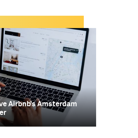
eve Airbnb’s Amsterdam
er