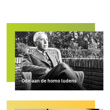
Ode aan de homo ludens