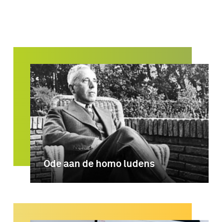
Ode aan de homo ludens