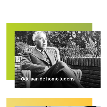
Ode aan de homo ludens